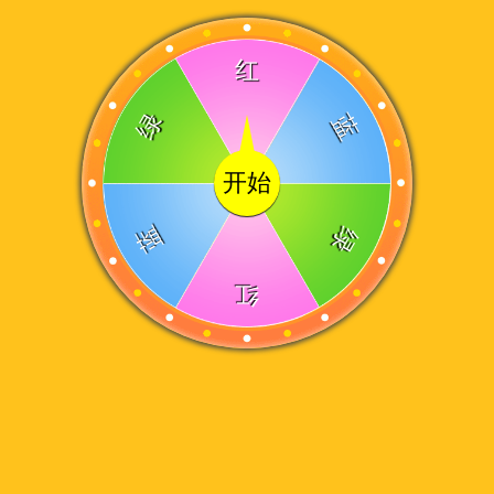
红
绿
蓝
开始
蓝
绿
红