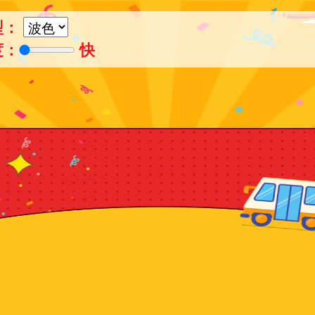
型：
度：
快